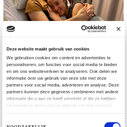
LEES VERDER
Deze website maakt gebruik van cookies
2. Under construction
We gebruiken cookies om content en advertenties te
5 Oktober, 2021
personaliseren, om functies voor social media te bieden
en om ons websiteverkeer te analyseren. Ook delen we
informatie over uw gebruik van onze site met onze
partners voor social media, adverteren en analyse. Deze
partners kunnen deze gegevens combineren met andere
informatie die u aan ze heeft verstrekt of die ze hebben
verzameld op basis van uw gebruik van hun services.
Toestemmingsselectie
NOODZAKELIJK